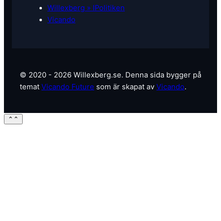
Willexberg » IPolitiken
Vicando
© 2020 - 2026 Willexberg.se. Denna sida bygger på
temat
Vicando Future
som är skapat av
Vicando
.
⌃
⌃