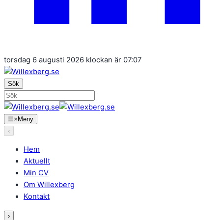
torsdag 6 augusti 2026 klockan är 07:07
Sök
Sök
efter:
☰
×
Meny
‹
Hem
Aktuellt
Min CV
Om Willexberg
Kontakt
›