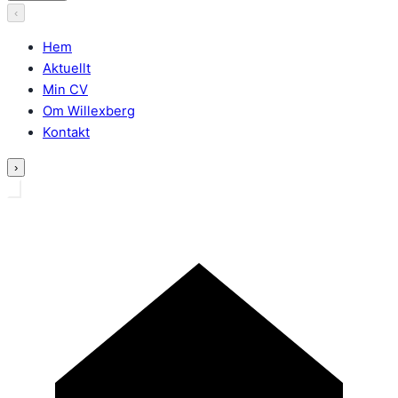
‹
Hem
Aktuellt
Min CV
Om Willexberg
Kontakt
›